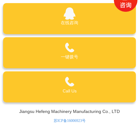
在线咨询
一键拨号
Call Us
Jiangsu Hefeng Machinery Manufacturing Co., LTD
苏ICP备16006923号