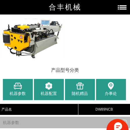
合丰机械
产品型号分类
机器参数
机器配置
随机赠品
办事处
产品名
DW89NCB
机器参数